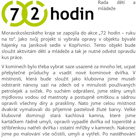
Rada dětí a
mládeže
Moravskoslezského kraje se zapojila do akce „72 hodin – ruku
na to“. Jako svůj projekt si vybrala opravy v objektu bývalé
hájenky na Janíkově sedle v Kopřivnici. Tento objekt bude
sloužit aktivitám dětí a mládeže a tak je nutné odvést opravdu
kus práce.
V komínech bylo třeba vybrat saze usazené za mnoho let, ucpat
přebytečné průduchy a vsadit nové komínové dvířka. V
místnosti, která bude sloužit jako klubovna jsme museli
odstranit nánosy sazí na zdech od v minulosti používaných
petrolejek a svíček. Po suchém odprášení, jsme stěny umyli
mýdlovou vodou od mastnoty a postupně omítkou a sádrou
opravili všechny díry a praskliny. Nato jsme celou místnost
dvakrát vymalovali do příjemné pastelově žluté barvy. Velké
klubovně dominují stará kachlová kamna, které jsme
kartáčkem řádně umyli, opravili vypadlé dvířka od topeniště a
stříbřenkou natřeli dvířka i ostatní mřížky v kamnech. Nakonec
jsme po malování vše očistili, umyli a vytřeli. Po nastěhování