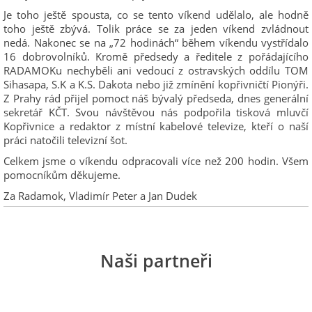
Je toho ještě spousta, co se tento víkend udělalo, ale hodně
toho ještě zbývá. Tolik práce se za jeden víkend zvládnout
nedá. Nakonec se na „72 hodinách“ během víkendu vystřídalo
16 dobrovolníků. Kromě předsedy a ředitele z pořádajícího
RADAMOKu nechyběli ani vedoucí z ostravských oddílu TOM
Sihasapa, S.K a K.S. Dakota nebo již zmínění kopřivničtí Pionýři.
Z Prahy rád přijel pomoct náš bývalý předseda, dnes generální
sekretář KČT. Svou návštěvou nás podpořila tisková mluvčí
Kopřivnice a redaktor z místní kabelové televize, kteří o naší
práci natočili televizní šot.
Celkem jsme o víkendu odpracovali více než 200 hodin. Všem
pomocníkům děkujeme.
Za Radamok, Vladimír Peter a Jan Dudek
Naši partneři