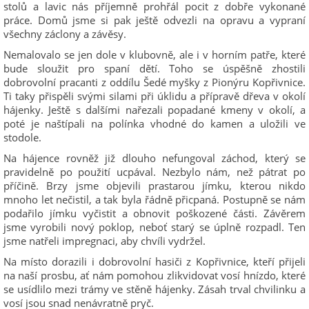
stolů a lavic nás příjemně prohřál pocit z dobře vykonané
práce. Domů jsme si pak ještě odvezli na opravu a vypraní
všechny záclony a závěsy.
Nemalovalo se jen dole v klubovně, ale i v horním patře, které
bude sloužit pro spaní dětí. Toho se úspěšně zhostili
dobrovolní pracanti z oddílu Šedé myšky z Pionýru Kopřivnice.
Ti taky přispěli svými silami při úklidu a přípravě dřeva v okolí
hájenky. Ještě s dalšími nařezali popadané kmeny v okolí, a
poté je naštípali na polínka vhodné do kamen a uložili ve
stodole.
Na hájence rovněž již dlouho nefungoval záchod, který se
pravidelně po použití ucpával. Nezbylo nám, než pátrat po
příčině. Brzy jsme objevili prastarou jímku, kterou nikdo
mnoho let nečistil, a tak byla řádně přicpaná. Postupně se nám
podařilo jímku vyčistit a obnovit poškozené části. Závěrem
jsme vyrobili nový poklop, neboť starý se úplně rozpadl. Ten
jsme natřeli impregnaci, aby chvíli vydržel.
Na místo dorazili i dobrovolní hasiči z Kopřivnice, kteří přijeli
na naší prosbu, ať nám pomohou zlikvidovat vosí hnízdo, které
se usídlilo mezi trámy ve stěně hájenky. Zásah trval chvilinku a
vosí jsou snad nenávratně pryč.