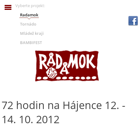
Vyberte projekt:
Radamok
.
Tornádo
Mládež kraji
BAMBIFEST
72 hodin na Hájence 12. -
14. 10. 2012