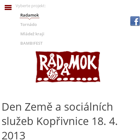
Vyberte projekt:
Radamok
.
Tornádo
Mládež kraji
BAMBIFEST
Den Země a sociálních
služeb Kopřivnice 18. 4.
2013