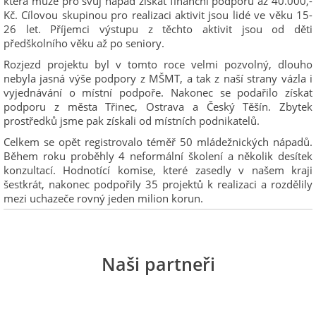
která může pro svůj nápad získat finanční podporu až 40.000,-
Kč. Cílovou skupinou pro realizaci aktivit jsou lidé ve věku 15-
26 let. Příjemci výstupu z těchto aktivit jsou od děti
předškolního věku až po seniory.
Rozjezd projektu byl v tomto roce velmi pozvolný, dlouho
nebyla jasná výše podpory z MŠMT, a tak z naší strany vázla i
vyjednávání o místní podpoře. Nakonec se podařilo získat
podporu z města Třinec, Ostrava a Český Těšín. Zbytek
prostředků jsme pak získali od místních podnikatelů.
Celkem se opět registrovalo téměř 50 mládežnických nápadů.
Během roku proběhly 4 neformální školení a několik desítek
konzultací. Hodnotící komise, které zasedly v našem kraji
šestkrát, nakonec podpořily 35 projektů k realizaci a rozdělily
mezi uchazeče rovný jeden milion korun.
Naši partneři