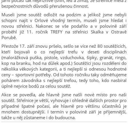
jarní počasí tak nepříznivé (sníh, led a zima), že střelnice měla z
bezpečnostních důvodů přerušenou činnost.
Museli jsme soutěž odložit na podzim a jelikož jsme nebyli
schopni najít v Orlové vhodný termín, museli jsme hledat i
novou střelnici. Nakonec se vše podařilo a v polovině září
proběhl již 11. ročník TREFY na střelnici Skalka v Ostravě
Porubě.
Přestože 17. září znovu pršelo, sešlo se více než 80 soutěžících,
kteří bojovali o co nejlepší trefu v deseti disciplínách
(malorážková puška, pistole, vzduchovka, šipky, granát, ringo,
kop na branku, hod na důlek apod.) Soutěžící jsou rozděleni do
několika věkových kategorii, a ti nejlepší si odnesou hodnotné
ceny – sportovní potřeby. Od tohoto ročníku taky odměňujeme
pohárem závodníka s nejlepší trefou, tedy toho, kdo nasbíral
úplně nejvíce bodů za celou soutěž.
Akce se povedla, ale hlavně jsme našli nové místo pro naši
soutěž. Střelnice je větší, vyhovuje i ohledně dalších prostor pro
případné špatné počasí, ale hlavně pro většinu účastníků je
mnohem dostupnější. I termín v polovině září je příjemnější,
takže u něj zůstaneme i do budoucna.