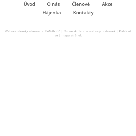
Úvod
O nás
Členové
Akce
Hájenka
Kontakty
Webové stránky zdarma
od
BANAN.CZ
|
Ostravski Tvorba webových stránek
|
Přihlásit
se
|
mapa stránek