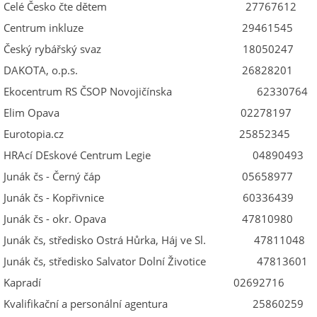
Celé Česko čte dětem 27767612
Centrum inkluze 29461545
Český rybářský svaz 18050247
DAKOTA, o.p.s. 26828201
Ekocentrum RS ČSOP Novojičínska 62330764
Elim Opava 02278197
Eurotopia.cz 25852345
HRAcí DEskové Centrum Legie 04890493
Junák čs - Černý čáp 05658977
Junák čs - Kopřivnice 60336439
Junák čs - okr. Opava 47810980
Junák čs, středisko Ostrá Hůrka, Háj ve Sl. 47811048
Junák čs, středisko Salvator Dolní Životice 47813601
Kapradí 02692716
Kvalifikační a personální agentura 25860259