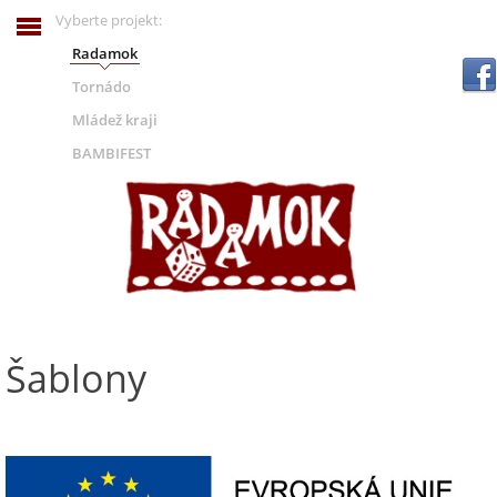
Vyberte projekt:
Radamok
.
Tornádo
Mládež kraji
BAMBIFEST
Šablony