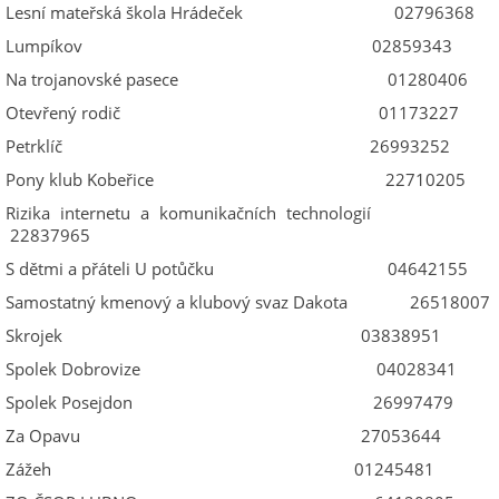
Lesní mateřská škola Hrádeček 02796368
Lumpíkov 02859343
Na trojanovské pasece 01280406
Otevřený rodič 01173227
Petrklíč 26993252
Pony klub Kobeřice 22710205
Rizika internetu a komunikačních technologií
22837965
S dětmi a přáteli U potůčku 04642155
Samostatný kmenový a klubový svaz Dakota 26518007
Skrojek 03838951
Spolek Dobrovize 04028341
Spolek Posejdon 26997479
Za Opavu 27053644
Zážeh 01245481