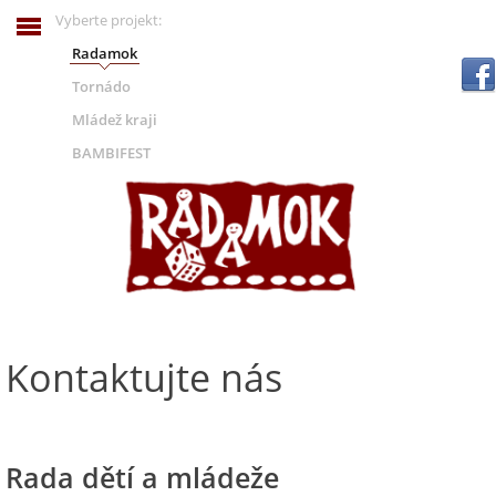
Vyberte projekt:
Radamok
.
Tornádo
Mládež kraji
BAMBIFEST
Kontaktujte nás
Rada dětí a mládeže