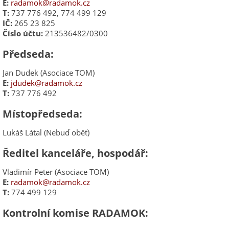
E:
radamok@radamok.cz
T:
737 776 492, 774 499 129
IČ:
265 23 825
Číslo účtu:
213536482/0300
Předseda:
Jan Dudek (Asociace TOM)
E:
jdudek@radamok.cz
T:
737 776 492
Místopředseda:
Lukáš Látal (Nebuď oběť)
Ředitel kanceláře, hospodář:
Vladimír Peter (Asociace TOM)
E:
radamok@radamok.cz
T:
774 499 129
Kontrolní komise RADAMOK: